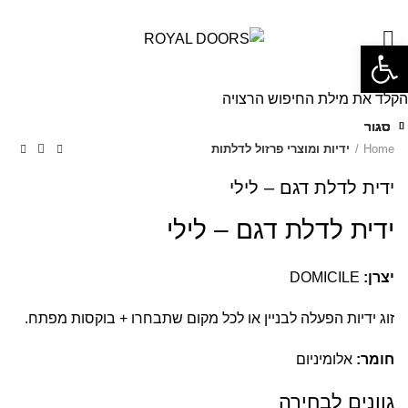
0
פתח סרגל נגישות
הקלד את מילת החיפוש הרצויה
סגור
סגור
סגור
סגור
סגור
סגור
סגור
סגור
Home
ידיות ומוצרי פרזול לדלתות
ידית לדלת דגם – לילי
ידית לדלת דגם – לילי
יצרן:
DOMICILE
זוג ידיות הפעלה לבניין או לכל מקום שתבחרו + בוקסות מפתח.
חומר:
אלומיניום
גוונים לבחירה