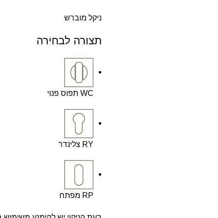
ניקל מוברש
תצורה לבחירה
WC תפוס פנוי
RY צלינדר
RP מפתח
בעת הניקוי יש להימנע משימוש ב