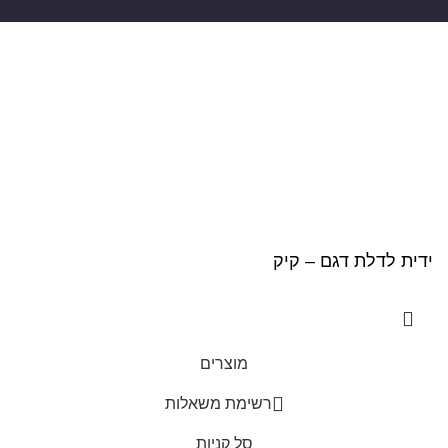
ROYAL DOORS © 2021 כל הזכויות שמורות
ידית לדלת דגם – קיק
מוצרים
0
רשימת משאלות
סל קניות