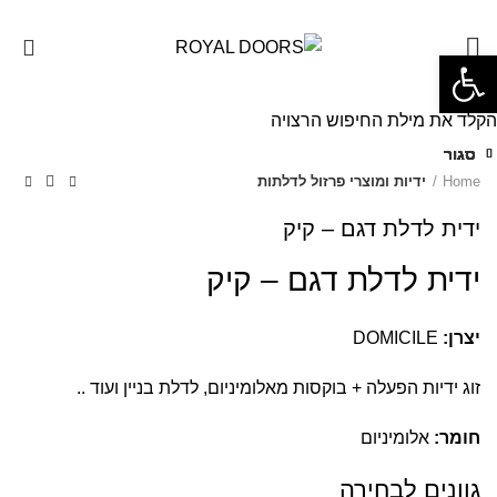
0
פתח סרגל נגישות
הקלד את מילת החיפוש הרצויה
סגור
סגור
סגור
סגור
סגור
סגור
סגור
סגור
Home
ידיות ומוצרי פרזול לדלתות
ידית לדלת דגם – קיק
ידית לדלת דגם – קיק
יצרן:
DOMICILE
זוג ידיות הפעלה + בוקסות מאלומיניום, לדלת בניין ועוד ..
חומר:
אלומיניום
גוונים לבחירה