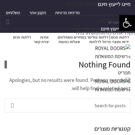
חייגו לייעוץ חינם
052-646-1050
מדיניות פרטיות
תקנון אתר
משלוחים
פתח סרגל נגישות
התחבר / הירשם
חייגו לייעוץ חינם
052-646-1050
הקלד את מילת החיפוש הרצויה
דלתות פנים | דלתות פולימר במחירים משתלמים
אודות
דלתות פנים
ידיות ומוצרי פרזול לדלתות
שאלות נפוצות
יצירת קשר
רשימת המשאלות
0
Nothing Found
תפריט
Apologies, but no results were found. Perhaps searching
will help find a related post.
רשימת המשאלות
0
קטגוריות מוצרים