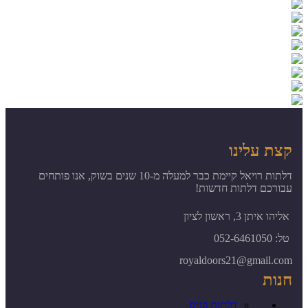
קצת עלינו
דלתות רויאל קיימת כבר למעלה מ-10 שנים בשוק, אנו פותחים
עבורכם דלתות חדשות!
אליהו איתן 3, ראשון לציון
טל: 052-6461050
royaldoors21@gmail.com
חנות
דלתות פנים