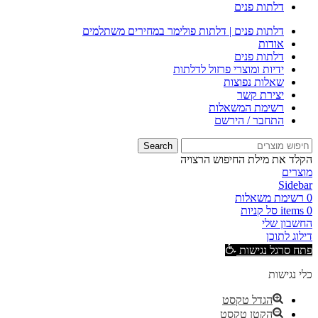
דלתות פנים
דלתות פנים | דלתות פולימר במחירים משתלמים
אודות
דלתות פנים
ידיות ומוצרי פרזול לדלתות
שאלות נפוצות
יצירת קשר
רשימת המשאלות
התחבר / הירשם
Search
הקלד את מילת החיפוש הרצויה
מוצרים
Sidebar
0
רשימת משאלות
0
items
סל קניות
החשבון שלי
דילוג לתוכן
פתח סרגל נגישות
כלי נגישות
הגדל טקסט
הקטן טקסט