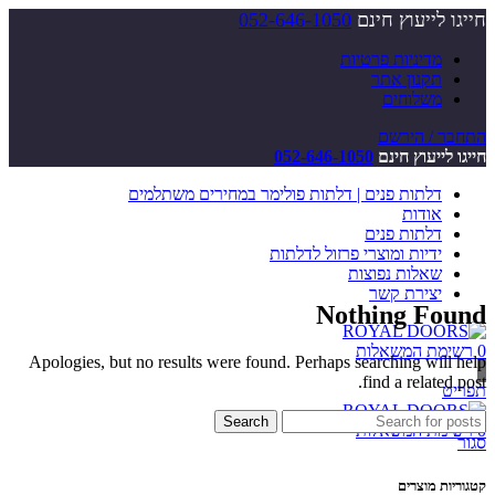
חייגו לייעוץ חינם
052-646-1050
מדיניות פרטיות
תקנון אתר
משלוחים
התחבר / הירשם
חייגו לייעוץ חינם
052-646-1050
דלתות פנים | דלתות פולימר במחירים משתלמים
אודות
דלתות פנים
ידיות ומוצרי פרזול לדלתות
שאלות נפוצות
יצירת קשר
Nothing Found
0
רשימת המשאלות
Apologies, but no results were found. Perhaps searching will help
find a related post.
תפריט
Search
0
רשימת המשאלות
סגור
קטגוריות מוצרים