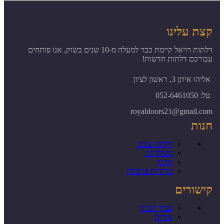
קצת עלינו
דלתות רויאל קיימת כבר למעלה מ-10 שנים בשוק, אנו פותחים
עבורכם דלתות חדשות!
אליהו איתן 3, ראשון לציון
טל: 052-6461050
royaldoors21@gmail.com
חנות
דלתות פנים
משלוחים
תקנון
מדיניות פרטיות
קישורים
עמוד הבית
אודות