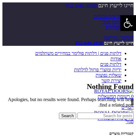
חייגו לייעוץ חינם
052-646-1050
פתח סרגל נגישות
מדיניות פרטיות
תקנון אתר
משלוחים
התחבר / הירשם
חייגו לייעוץ חינם
052-646-1050
דלתות פנים | דלתות פולימר במחירים משתלמים
אודות
דלתות פנים
ידיות ומוצרי פרזול לדלתות
שאלות נפוצות
יצירת קשר
Nothing Found
0
רשימת המשאלות
Apologies, but no results were found. Perhaps searching will help
find a related post.
תפריט
Search
0
רשימת המשאלות
סגור
קטגוריות מוצרים