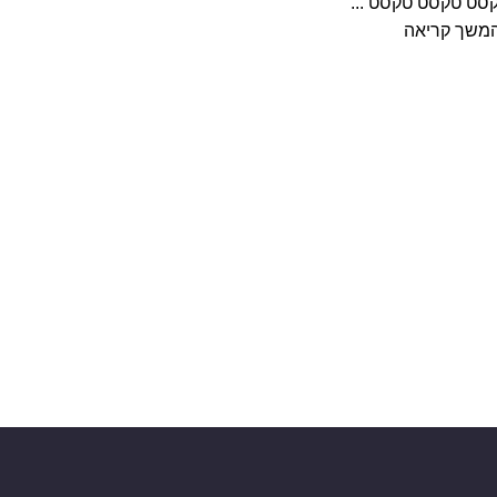
סט טקסט טקסט ...
משך קריאה