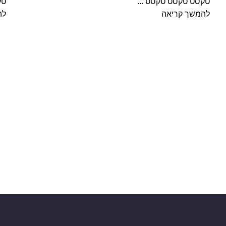
טקסט טקסט טקסט ...
טק
להמשך קריאה
לה